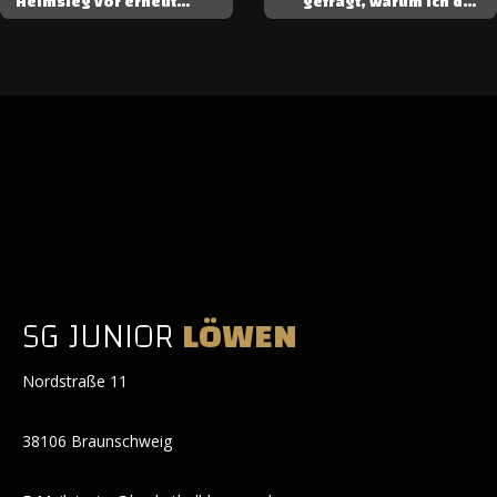
Heimsieg vor erneut
gefragt, warum ich das
ausverkaufter Kulisse!
mache“
SG JUNIOR
LÖWEN
Nordstraße 11
38106 Braunschweig