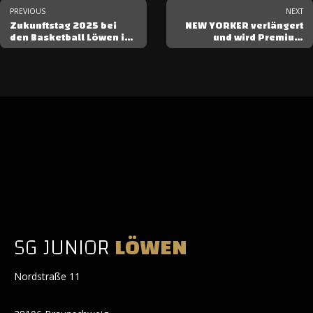
PREVIOUS
NEXT
Zukunftstag 2025 bei
NEW YORKER verlängert
den Basketball Löwen ist
und wird Premium
ausgebucht
Partner
SG JUNIOR
LÖWEN
Nordstraße 11