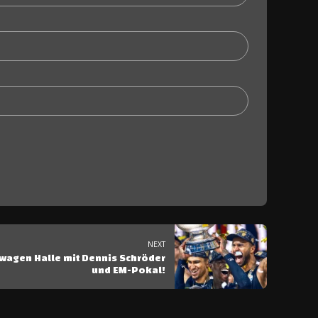
NEXT
swagen Halle mit Dennis Schröder
und EM-Pokal!