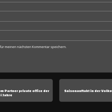
 für meinen nächsten Kommentar speichern.
m Partner private office der
Saisonauftakt in der Volk
i Jahre