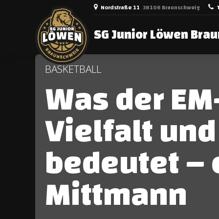
Nordstraße 11
38106 Braunschweig
SG Junior Löwen Bra
BASKETBALL
Was der EM-
Vielfalt un
bedeutet – 
Mittmann