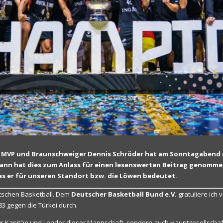
MVP und Braunschweiger Dennis Schröder hat am Sonntagabend (
nn hat dies zum Anlass für einen lesenswerten Beitrag genommen. 
as er für unseren Standort bzw. die Löwen bedeutet.
utschen Basketball. Dem
Deutscher Basketball Bund e.V.
gratuliere ich 
83 gegen die Türkei durch.
ur Kapitän und Leader dieser Mannschaft, sondern auch Hauptgesellscha