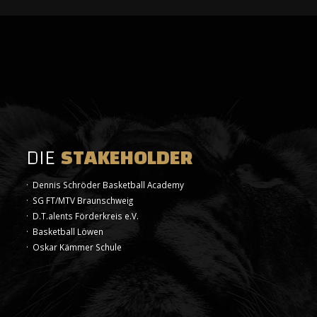
DIE
STAKEHOLDER
· Dennis Schröder Basketball Academy
· SG FT/MTV Braunschweig
· D.T.alents Förderkreis e.V.
· Basketball Löwen
· Oskar Kämmer Schule