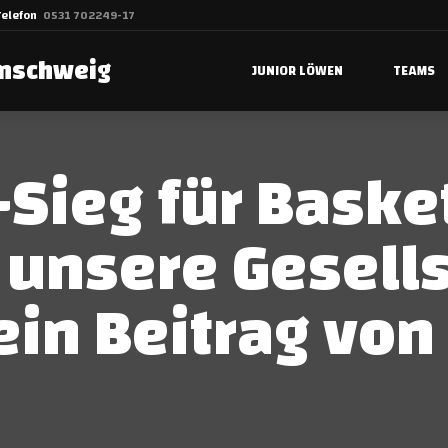
Telefon
0531 702249-17
unschweig
JUNIOR LÖWEN
TEAMS
Sieg für Basket
d unsere Gesell
ein Beitrag von 