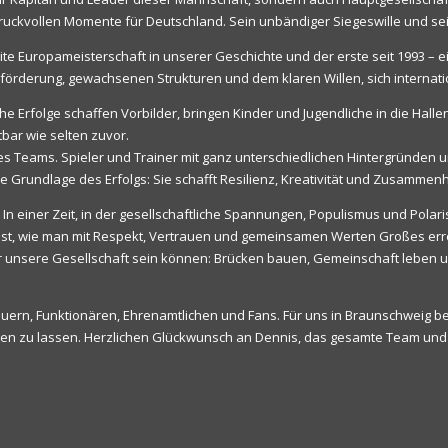
druckvollen Momente für Deutschland. Sein unbändiger Siegeswille und s
 zweite Europameisterschaft in unserer Geschichte und der erste seit 1993 – 
förderung, gewachsenen Strukturen und dem klaren Willen, sich internat
che Erfolge schaffen Vorbilder, bringen Kinder und Jugendliche in die Hal
bar wie selten zuvor.
dieses Teams. Spieler und Trainer mit ganz unterschiedlichen Hintergrün
ne Grundlage des Erfolgs: Sie schafft Resilienz, Kreativität und Zusammenh
 In einer Zeit, in der gesellschaftliche Spannungen, Populismus und Polar
eist, wie man mit Respekt, Vertrauen und gemeinsamen Werten Großes err
für unsere Gesellschaft sein können: Brücken bauen, Gemeinschaft leben 
treuern, Funktionären, Ehrenamtlichen und Fans. Für uns in Braunschwei
sen zu lassen. Herzlichen Glückwunsch an Dennis, das gesamte Team und a