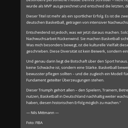
wurde als MVP ausgezeichnet und entschied die letzten, 
Dieser Titel ist mehr als ein sportlicher Erfolg. Es ist die
deutschen Basketball, getragen von intensiver Nachwuchs
Entscheidend ist jedoch, was wir jetzt daraus machen. Sol
Nachwuchsarbeit Rückenwind. Sie machen Basketball sicht
Was mich besonders bewegt, ist die kulturelle Vielfalt 
geschrieben. Diese Diversität ist kein Beiwerk, sondern ei
Und genau darin liegt die Botschaft über den Sport hinaus.
keine Schwäche ist, sondern eine Stärke. Basketball bew
bewusster pflegen sollten – und die zugleich ein Modell 
Fundament geteilter Überzeugungen stehen.
Dieser Triumph gehört allen – den Spielern, Trainern, Be
nutzen, Basketball in Deutschland nachhaltig weiter wach
haben, diesen historischen Erfolg möglich zu machen.“
— Nils Mittmann —
Foto: FIBA